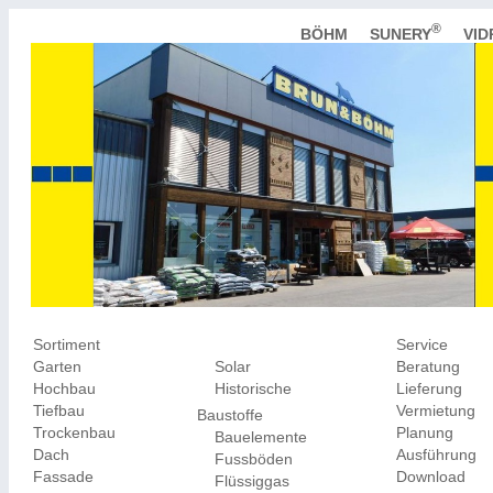
®
BÖHM
SUNERY
VI
Sortiment
Service
Garten
Solar
Beratung
Hochbau
Historische
Lieferung
Tiefbau
Vermietung
Baustoffe
Trockenbau
Planung
Bauelemente
Dach
Ausführung
Fussböden
Fassade
Download
Flüssiggas