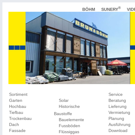
®
BÖHM
SUNERY
VI
Sortiment
Service
Garten
Solar
Beratung
Hochbau
Historische
Lieferung
Tiefbau
Vermietung
Baustoffe
Trockenbau
Planung
Bauelemente
Dach
Ausführung
Fussböden
Fassade
Download
Flüssiggas