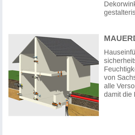
Dekorwink
gestalter
MAUER
Hauseinfü
sicherhei
Feuchtigk
von Sach
alle Vers
damit die