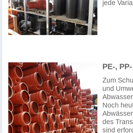
jede Varia
PE-, P
Zum Schu
und Umwel
Abwassert
Noch heut
Abwässer
des Trans
sind erfo