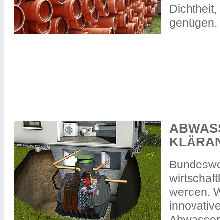
Dichtheit,
genügen.
ABWASS
KLÄRA
Bundeswei
wirtschaf
werden. W
innovativ
Abwassere