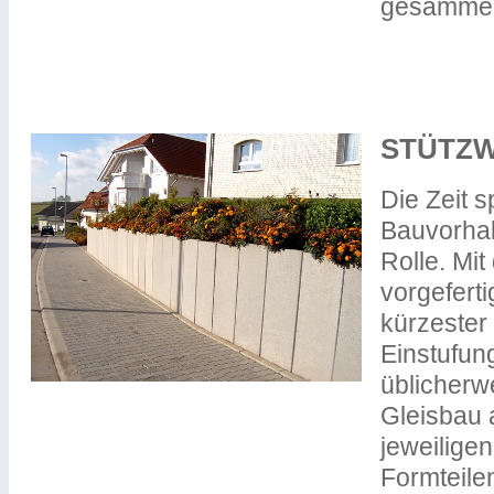
gesammel
STÜTZW
Die Zeit s
Bauvorhab
Rolle. Mi
vorgeferti
kürzester
Einstufung
üblicherwe
Gleisbau 
jeweilige
Formteile