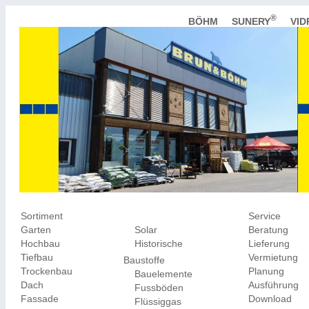
®
BÖHM
SUNERY
VI
Sortiment
Service
Garten
Solar
Beratung
Hochbau
Historische
Lieferung
Tiefbau
Vermietung
Baustoffe
Trockenbau
Planung
Bauelemente
Dach
Ausführung
Fussböden
Fassade
Download
Flüssiggas